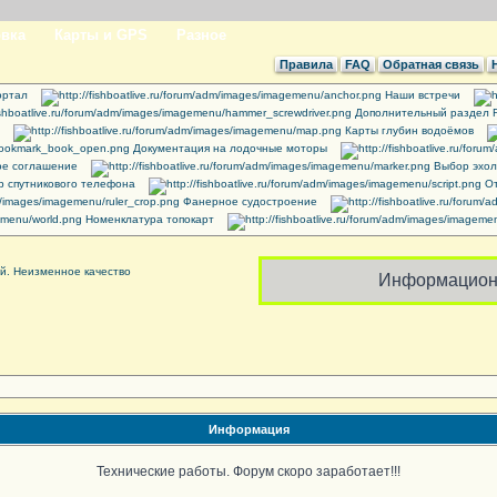
вка
Карты и GPS
Разное
Правила
FAQ
Обратная связь
ртал
Наши встречи
Дополнительный раздел 
Карты глубин водоёмов
Документация на лодочные моторы
ое соглашение
Выбор эхол
 спутникового телефона
От
Фанерное судостроение
Номенклатура топокарт
Информацион
Информация
Технические работы. Форум скоро заработает!!!