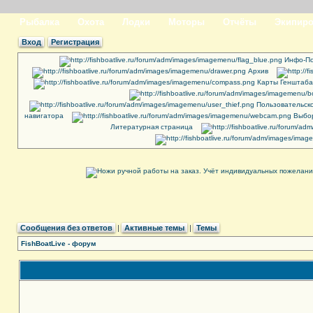
Рыбалка
Охота
Лодки
Моторы
Отчёты
Экипиро
Вход
Регистрация
Инфо-По
Архив
Карты Генштаба
Пользовательск
навигатора
Выбор
Литературная страница
Сообщения без ответов
|
Активные темы
|
Темы
FishBoatLive - форум