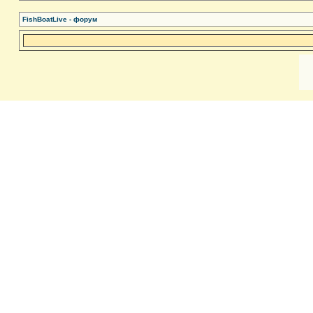
FishBoatLive - форум