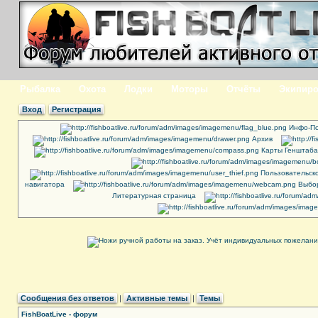
Рыбалка
Охота
Лодки
Моторы
Отчёты
Экипиро
Вход
Регистрация
Инфо-По
Архив
Карты Генштаба
Пользовательск
навигатора
Выбор
Литературная страница
Сообщения без ответов
|
Активные темы
|
Темы
FishBoatLive - форум