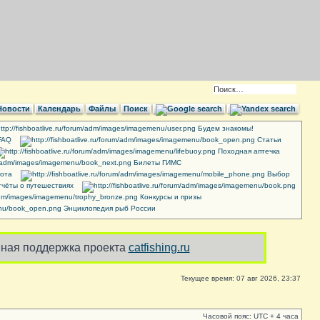
Новости
Календарь
Файлы
Поиск
Будем знакомы!
FAQ
Cтатьи
Походная аптечка
Билеты ГИМС
ота
Выбор
чёты о путешествиях
Конкурсы и призы
Энциклопедия рыб России
ная поддержка проекта
catfishing.ru
Текущее время: 07 авг 2026, 23:37
Часовой пояс: UTC + 4 часа