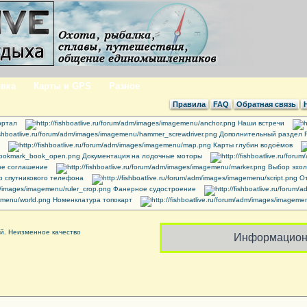
вка
Карты и GPS
Разное
Правила
FAQ
Обратная связь
ртал
Наши встречи
Дополнительный раздел 
Карты глубин водоёмов
Документация на лодочные моторы
ое соглашение
Выбор эхол
 спутникового телефона
От
Фанерное судостроение
Номенклатура топокарт
Информацион