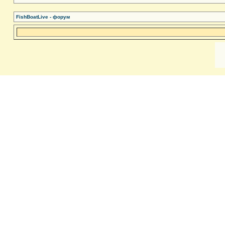
FishBoatLive - форум