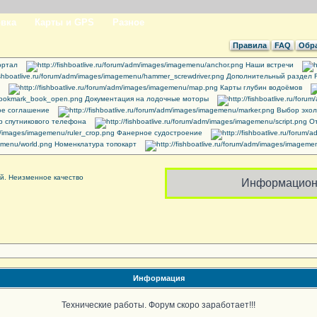
вка
Карты и GPS
Разное
Правила
FAQ
Обра
ртал
Наши встречи
Дополнительный раздел 
Карты глубин водоёмов
Документация на лодочные моторы
ое соглашение
Выбор эхол
 спутникового телефона
От
Фанерное судостроение
Номенклатура топокарт
Информацион
Информация
Технические работы. Форум скоро заработает!!!