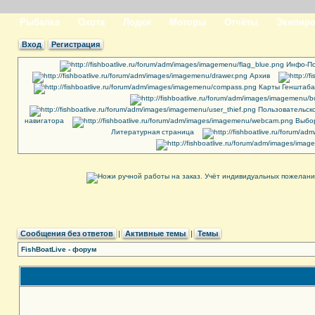
Рыбалка
Охота
Лодки
Моторы
Отчёты
Экипиро
Вход
Регистрация
Инфо-По
Архив
Карты Генштаба
Пользовательск
навигатора
Выбор
Литературная страница
Сообщения без ответов
|
Активные темы
|
Темы
FishBoatLive - форум