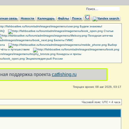
тная связь
Новости
Календарь
Файлы
Поиск
Будем знакомы!
FAQ
Cтатьи
Походная аптечка
Билеты ГИМС
ота
Выбор
чёты о путешествиях
Конкурсы и призы
Энциклопедия рыб России
ная поддержка проекта
catfishing.ru
Текущее время: 08 авг 2026, 03:17
Часовой пояс: UTC + 4 часа