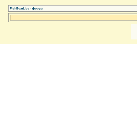
FishBoatLive - форум