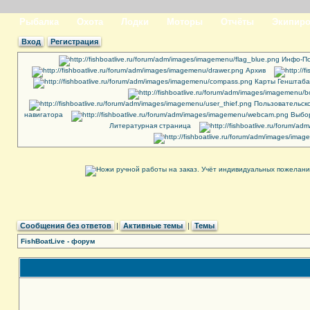
Рыбалка
Охота
Лодки
Моторы
Отчёты
Экипиро
Вход
Регистрация
Инфо-По
Архив
Карты Генштаба
Пользовательск
навигатора
Выбор
Литературная страница
Сообщения без ответов
|
Активные темы
|
Темы
FishBoatLive - форум