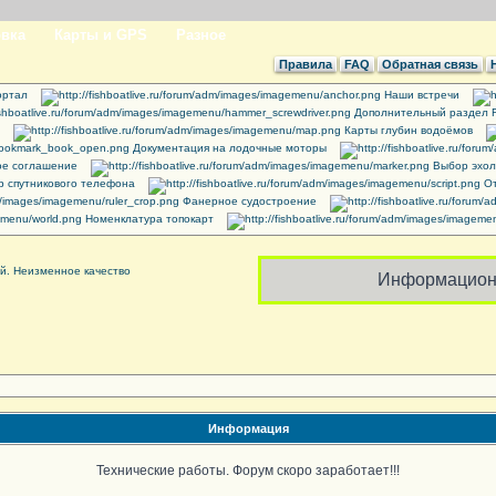
вка
Карты и GPS
Разное
Правила
FAQ
Обратная связь
ртал
Наши встречи
Дополнительный раздел 
Карты глубин водоёмов
Документация на лодочные моторы
ое соглашение
Выбор эхол
 спутникового телефона
От
Фанерное судостроение
Номенклатура топокарт
Информацион
Информация
Технические работы. Форум скоро заработает!!!