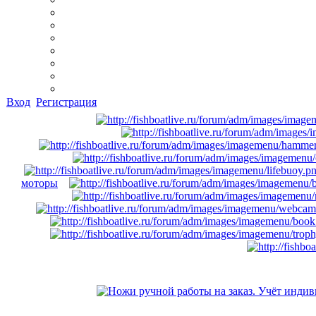
Основы работы с OziExplorer
Практическое руководство по OziExplorerCE
Интерактивная карта глубин водоёмов (Navionics
Скачать растровые карты ГШ, ГГЦ весь мир
Выбор эхолота для рыбалки
Векторные карты под заказ
Номенклатура Топокарт
Вход
Регистрация
моторы